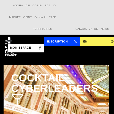
AGORA
CFI
CORIIN
EC2
ID
MARKET
OSINT
Secure AI
T&SF
TERRITOIRES
CANADA
JAPON
NEWS
9-
INSCRIPTION
EN
11
MARS
MON ESPACE
2026
LILLE,
FRANCE
COCKTAIL
CYBERLEADERS