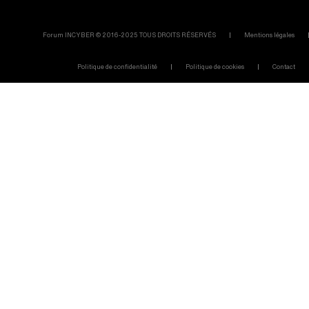
Forum INCYBER © 2016-2025 TOUS DROITS RÉSERVÉS
Mentions légales
Politique de confidentialité
Politique de cookies
Contact