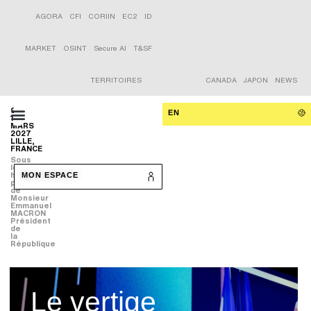
AGORA
CFI
CORIIN
EC2
ID
MARKET
OSINT
Secure AI
T&SF
TERRITOIRES
CANADA
JAPON
NEWS
9-
EN
11
MARS
2027
LILLE,
FRANCE
Sous
le
haut
MON ESPACE
patronage
de
Monsieur
Emmanuel
MACRON
Président
de
la
République
Le vertige