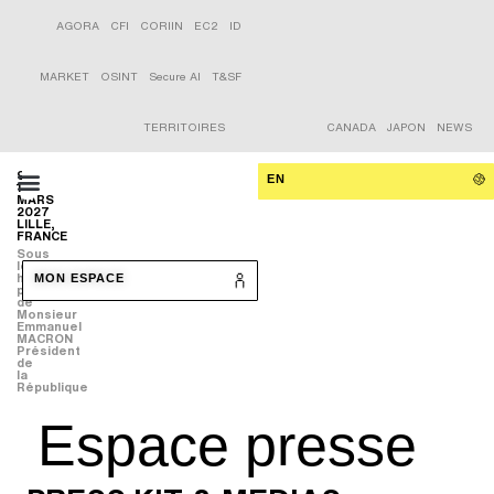
AGORA
CFI
CORIIN
EC2
ID
MARKET
OSINT
Secure AI
T&SF
TERRITOIRES
CANADA
JAPON
NEWS
9-
EN
11
MARS
2027
LILLE,
FRANCE
Sous
le
haut
MON ESPACE
patronage
de
Monsieur
Emmanuel
MACRON
Président
de
la
République
Espace presse