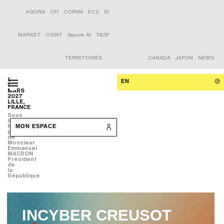
AGORA
CFI
CORIIN
EC2
ID
MARKET
OSINT
Secure AI
T&SF
TERRITOIRES
CANADA
JAPON
NEWS
9-
EN
11
MARS
2027
LILLE,
FRANCE
Sous
le
haut
MON ESPACE
patronage
de
Monsieur
Emmanuel
MACRON
Président
de
la
République
INCYBER CREUSOT