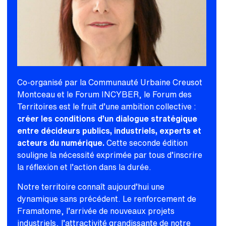
Co-organisé par la Communauté Urbaine Creusot
Montceau et le Forum INCYBER, le Forum des
Territoires est le fruit d’une ambition collective :
créer les conditions d’un dialogue stratégique
entre décideurs publics, industriels, experts et
acteurs du numérique.
Cette seconde édition
souligne la nécessité exprimée par tous d’inscrire
la réflexion et l’action dans la durée.
Notre territoire connaît aujourd’hui une
dynamique sans précédent. Le renforcement de
Framatome, l’arrivée de nouveaux projets
industriels, l’attractivité grandissante de notre