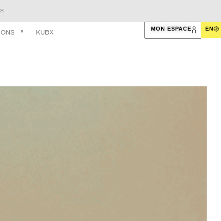
S
MON ESPACE
EN
IONS
KUBX