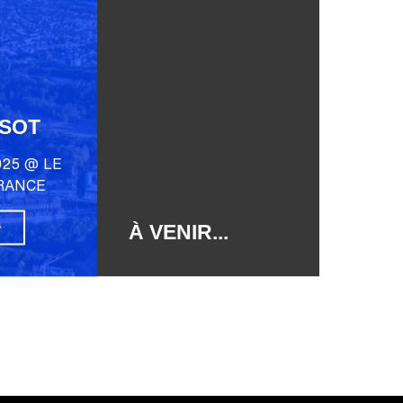
USOT
025 @ LE
RANCE
À VENIR...
+
AU