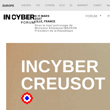
AGORA
CFI
CORIIN
EC2
ID
MARKET
OSINT
Se
EUROPE
9-11 MARS
FORUM
P
2027
LILLE, FRANCE
Sous le haut patronage de
Monsieur Emmanuel MACRON
Président de la République
INCYBER
CREUSOT