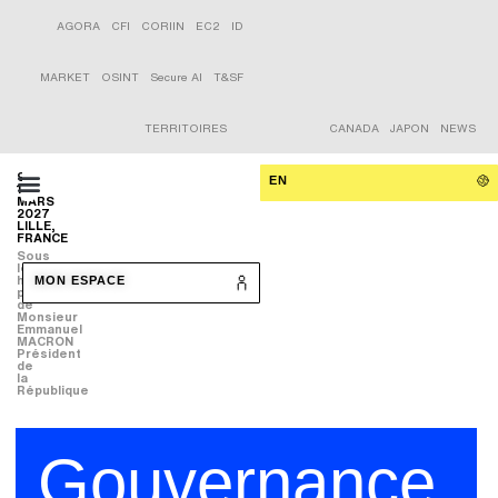
AGORA
CFI
CORIIN
EC2
ID
MARKET
OSINT
Secure AI
T&SF
TERRITOIRES
CANADA
JAPON
NEWS
9-
EN
11
MARS
2027
LILLE,
FRANCE
Sous
le
haut
MON ESPACE
patronage
de
Monsieur
Emmanuel
MACRON
Président
de
la
République
Gouvernance