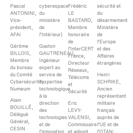
Pascal
cyberespace
Frédéric
sécurité et
ANTONINI,
du
LE
du
Vice-
ministère
BASTARD,
désarmement
président,
de
Membre
Ministère
AFAI
l’Intérieur)
honoraire
de
de
l’Europe
Gérôme
Gaston
l’InterCERT
et des
BILLOIS,
GAUTRENEAU,
France,
Affaires
Membre
Ingénieur
Directeur
étrangères
du bureau
expert au
Réseaux,
du Comité
service de
Henri
Télécoms
Cybersécurité,
l’expertise
SCHRIKE,
et
Numeum
technologique
Ancien
Sécurité
à la
représentant
Alain
direction
Eric
militaire
BOUILLÉ,
des
LEVY-
français
Délégué
technologies
VALENSI,
auprès de
Général,
et de
Commissaire
l’UE et de
CESIN
l’innovation,
et adjoint
l’OTAN;