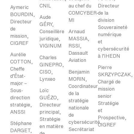
CNIL
au chef du
Directeur
Aymeric
COMCYBER-
de la
BOURDIN,
Aude
MI
division
Directeur
GÉRY,
Souveraineté
de
Conseillère
Arnaud
numérique
mission,
juridique,
MASSIA,
et
CIGREF
VIGINUM
RSSI,
cybersécurité
Dassault
Aurélie
à l’IHEDN
Charles
Aviation
COTTON,
GINEPRO,
Pierre
Cheffe
CISO,
Benjamin
SKRZYPCZAK,
d’État-
Lynxeo
MORIN,
Chargé de
major –
Coordinateur
mission
Sous-
Loïc
de la
senior
direction
GUÉZO,
stratégie
Stratégie
stratégie,
Directeur
nationale
et
ANSSI
principal,
de
Prospective,
Stratégie
cybersécurité,
Stéphane
CIGREF
en matière
Secrétariat
DARGET,
de