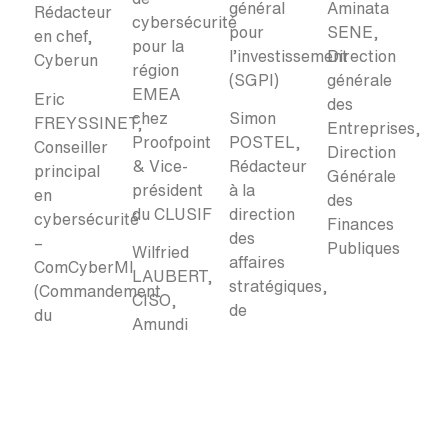
général
Aminata
Rédacteur
cybersécurité
pour
SENE,
en chef,
pour la
l’investissement
Direction
Cyberun
région
(SGPI)
générale
EMEA
Eric
des
chez
Simon
FREYSSINET,
Entreprises,
Proofpoint
POSTEL,
Conseiller
Direction
& Vice-
Rédacteur
principal
Générale
président
à la
en
des
du CLUSIF
direction
cybersécurité
Finances
des
–
Publiques
Wilfried
affaires
ComCyberMI
LAUBERT,
stratégiques,
(Commandement
CISO,
de
du
Amundi