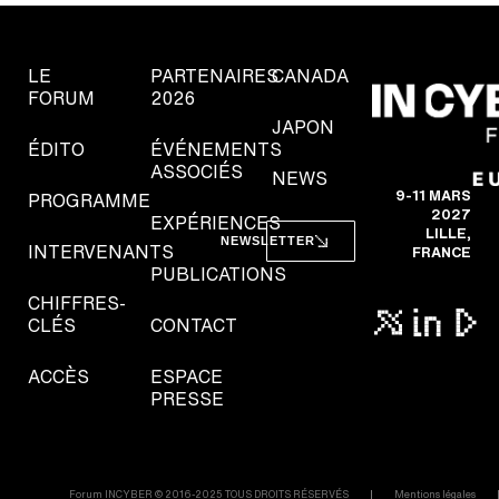
LE
PARTENAIRES
CANADA
FORUM
2026
JAPON
ÉDITO
ÉVÉNEMENTS
ASSOCIÉS
NEWS
9-11 MARS
PROGRAMME
2027
EXPÉRIENCES
LILLE,
NEWSLETTER
INTERVENANTS
FRANCE
PUBLICATIONS
CHIFFRES-
CLÉS
CONTACT
ACCÈS
ESPACE
PRESSE
Forum INCYBER © 2016-2025 TOUS DROITS RÉSERVÉS
Mentions légales