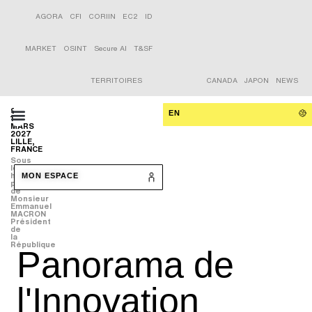
AGORA
CFI
CORIIN
EC2
ID
MARKET
OSINT
Secure AI
T&SF
TERRITOIRES
CANADA
JAPON
NEWS
9-
EN
11
MARS
2027
LILLE,
FRANCE
Sous
le
haut
MON ESPACE
patronage
de
Monsieur
Emmanuel
MACRON
Président
de
la
République
Panorama de
l'Innovation