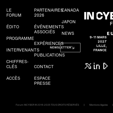
LE
PARTENAIRES
CANADA
FORUM
2026
JAPON
ÉDITO
ÉVÉNEMENTS
ASSOCIÉS
NEWS
9-11 MARS
PROGRAMME
2027
EXPÉRIENCES
LILLE,
NEWSLETTER
INTERVENANTS
FRANCE
PUBLICATIONS
CHIFFRES-
CLÉS
CONTACT
ACCÈS
ESPACE
PRESSE
Forum INCYBER © 2016-2025 TOUS DROITS RÉSERVÉS
Mentions légales