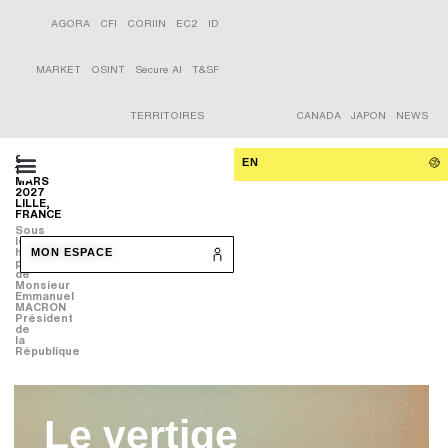
AGORA
CFI
CORIIN
EC2
ID
MARKET
OSINT
Secure AI
T&SF
TERRITOIRES
CANADA
JAPON
NEWS
9-
EN
11
MARS
2027
LILLE,
FRANCE
Sous
le
haut
MON ESPACE
patronage
de
Monsieur
Emmanuel
MACRON
Président
de
la
République
Le vertige