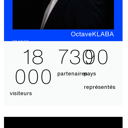
Anne
LE HÉNANFF
France
Ministre déléguée chargée de l’Intelligence
18
730
90
Artificielle et du Numérique
000
VOIR TOUT
partenaires
pays
représentés
visiteurs