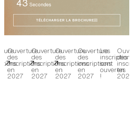
42
Secondes
TÉLÉCHARGER LA BROCHURE
e
uverture
Ouverture
Ouverture
Ouverture
Ouverture
Les
O
es
des
des
des
des
inscrip
d
ns
nscriptions
inscriptions
inscriptions
inscriptions
inscriptions
sont
i
n
en
en
en
en
ouvert
e
027
2027
2027
2027
2027
!
2