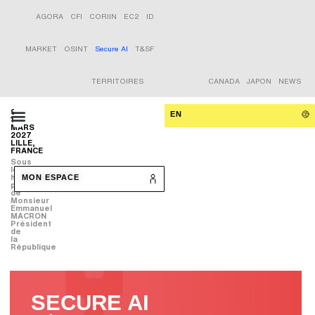
AGORA
CFI
CORIIN
EC2
ID
MARKET
OSINT
Secure AI
T&SF
TERRITOIRES
CANADA
JAPON
NEWS
9-
EN
11
MARS
2027
LILLE,
FRANCE
Sous
le
haut
MON ESPACE
patronage
de
Monsieur
Emmanuel
MACRON
Président
de
la
République
SECURE AI