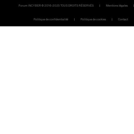
Forum INCYBER © 2016-2025 TOUS DROITS RÉSERVÉS
Mentions légales
Politique de confidentialité
Politique de cookies
Contact