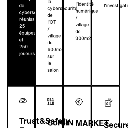
la
l’identité
l’investigat
de
cybersécurité
numérique
cybersécurité
de
/
réunissant
l’OT
village
25
/
de
équipes
village
300m2
et
de
250
600m2
joueurs
sur
le
salon
Trust&Safety
CoRIIN
MARKET
Secur