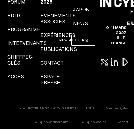
FORUM
2026
JAPON
ÉDITO
ÉVÉNEMENTS
ASSOCIÉS
NEWS
9-11 MARS
PROGRAMME
2027
EXPÉRIENCES
LILLE,
NEWSLETTER
INTERVENANTS
FRANCE
PUBLICATIONS
CHIFFRES-
CLÉS
CONTACT
ACCÈS
ESPACE
PRESSE
Forum INCYBER © 2016-2025 TOUS DROITS RÉSERVÉS
Mentions légales
Politique de confidentialité
Politique de cookies
Contact